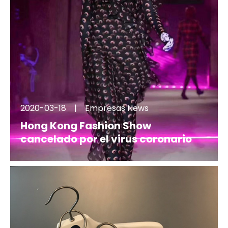
2020-03-18
|
Empresas News
Hong Kong Fashion Show
cancelado por el virus coronario
cancelled show in APRIL IN HK