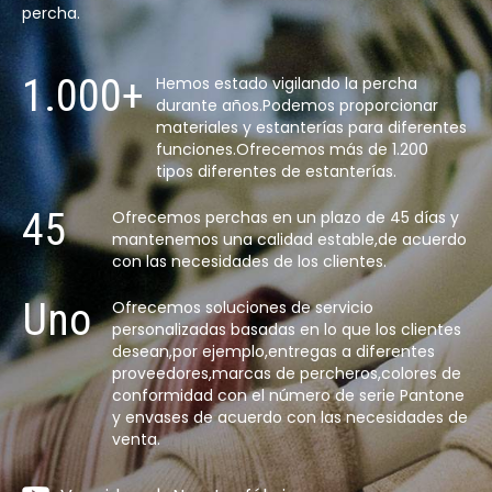
percha.
1.000+
Hemos estado vigilando la percha
durante años.Podemos proporcionar
materiales y estanterías para diferentes
funciones.Ofrecemos más de 1.200
tipos diferentes de estanterías.
45
Ofrecemos perchas en un plazo de 45 días y
mantenemos una calidad estable,de acuerdo
con las necesidades de los clientes.
Uno
Ofrecemos soluciones de servicio
personalizadas basadas en lo que los clientes
desean,por ejemplo,entregas a diferentes
proveedores,marcas de percheros,colores de
conformidad con el número de serie Pantone
y envases de acuerdo con las necesidades de
venta.